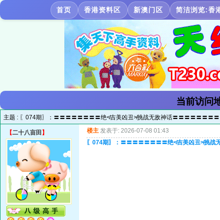
首页
香港资料区
新澳门区
简洁浏览:香
当前访问地
主题 :
〖074期〗：〓〓〓〓〓〓〓〓绝≮吉美凶丑≯挑战无敌神话〓〓〓〓〓〓〓〓
楼主
发表于: 2026-07-08 01:43
【
二十八亩田
】
〖074期〗：〓〓〓〓〓〓〓〓绝≮吉美凶丑≯挑战