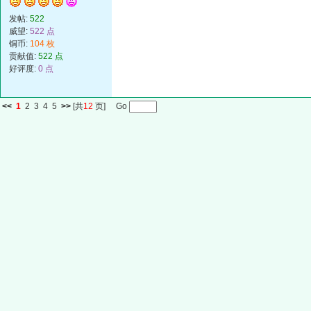
发帖:
522
威望:
522 点
铜币:
104 枚
贡献值:
522 点
好评度:
0 点
<<
1
2
3
4
5
>>
[共
12
页] Go