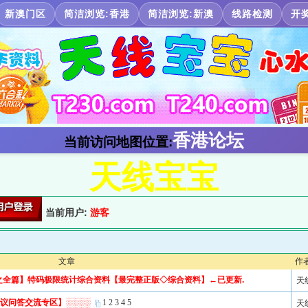
新澳门区
简洁浏览:香港
简洁浏览:新澳
线路检测
开
香港论坛
当前访问地图位置:
天线宝宝
当前用户:
游客
文章
作
之全篇】特码极限统计综合资料【最完整正版◇综合资料】←已更新.
天
议问答交流专区】░░░░
1
2
3
4
5
天