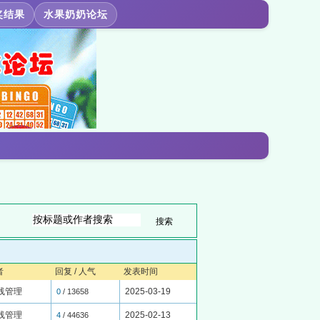
奖结果
水果奶奶论坛
者
回复 / 人气
发表时间
线管理
2025-03-19
0
/ 13658
线管理
2025-02-13
4
/ 44636