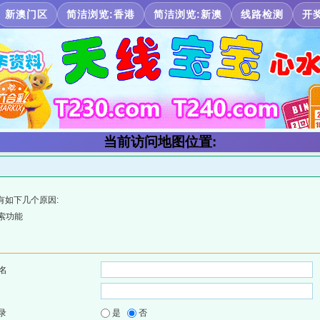
新澳门区
简洁浏览:香港
简洁浏览:新澳
线路检测
开
当前访问地图位置:
有如下几个原因:
索功能
名
录
是
否