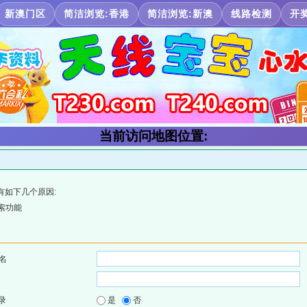
新澳门区
简洁浏览:香港
简洁浏览:新澳
线路检测
开
当前访问地图位置:
有如下几个原因:
索功能
名
录
是
否