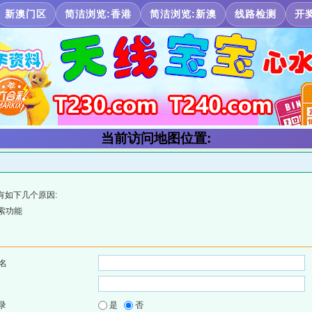
新澳门区
简洁浏览:香港
简洁浏览:新澳
线路检测
开
当前访问地图位置:
有如下几个原因:
索功能
名
录
是
否