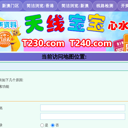
新澳门区
简洁浏览:香港
简洁浏览:新澳
线路检测
开
当前访问地图位置:
有如下几个原因:
索功能
名
录
是
否