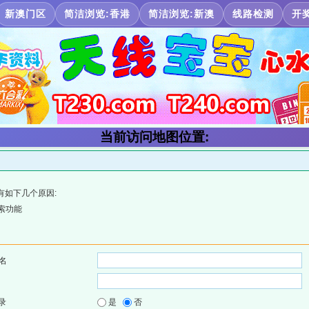
新澳门区
简洁浏览:香港
简洁浏览:新澳
线路检测
开
当前访问地图位置:
有如下几个原因:
索功能
名
录
是
否