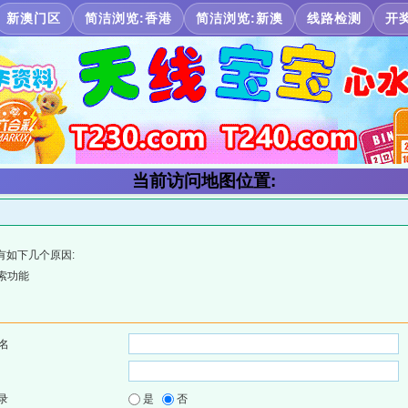
新澳门区
简洁浏览:香港
简洁浏览:新澳
线路检测
开
当前访问地图位置:
有如下几个原因:
索功能
名
录
是
否