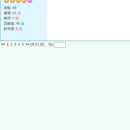
发帖:
46
威望:
46 点
铜币:
0 枚
贡献值:
46 点
好评度:
0 点
<<
1
2
3
4
5
>>
[共
33
页] Go