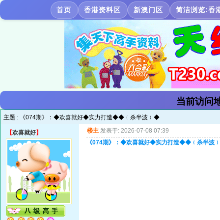
首页
香港资料区
新澳门区
简洁浏览:香
当前访问地
主题 :
《074期》：◆欢喜就好◆实力打造◆◆﹛杀半波﹜◆
楼主
发表于: 2026-07-08 07:39
【
欢喜就好
】
《074期》：◆欢喜就好◆实力打造◆◆﹛杀半波