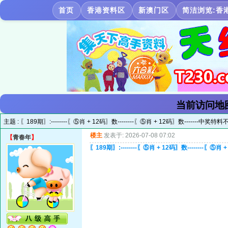
首页
香港资料区
新澳门区
简洁浏览:香
当前访问地
主题 :
〖189期〗:--------〖⑤肖 + 12码〗数--------〖⑤肖 + 12码〗数-------中奖
楼主
发表于: 2026-07-08 07:02
【
青春年
】
〖189期〗:--------〖⑤肖 + 12码〗数--------〖⑤