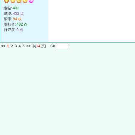
发帖:
432
威望:
432 点
铜币:
94 枚
贡献值:
432 点
好评度:
0 点
<<
1
2
3
4
5
>>
[共
14
页] Go