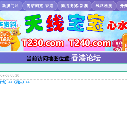
新澳门区
简洁浏览:香港
简洁浏览:新澳
线路检测
开
香港论坛
当前访问地图位置:
07-08 05:26
真情】<<《四头》>>