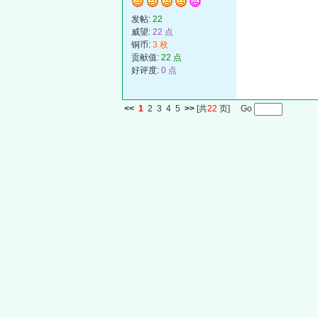
发帖:
22
威望:
22 点
铜币:
3 枚
贡献值:
22 点
好评度:
0 点
<<
1
2
3
4
5
>>
[共
22
页] Go