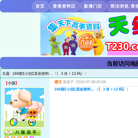
首页
香港资料区
新澳门区
简洁浏览:香
当前访问地
主题 :
189期Σ小倪Σ原创资料…〈〖 3 肖 + 13 码〗〉
楼主
发表于: 2026-07-08 05:08
【
小倪
】
189期Σ小倪Σ原创资料…〈〖 3 肖 + 13 码〗〉