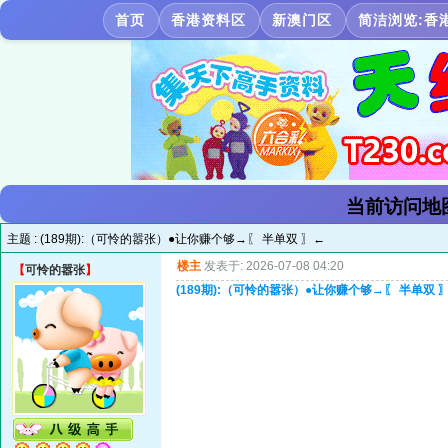
首页
香港资料区
新澳门区
简洁浏览:香
当前访问地
主题 :
(189期):（可怜的嚣张）●让你赚个够→〖 半单双 〗←
楼主
发表于: 2026-07-08 04:20
【
可怜的嚣张
】
(189期):（可怜的嚣张）●让你赚个够→〖 半单双 