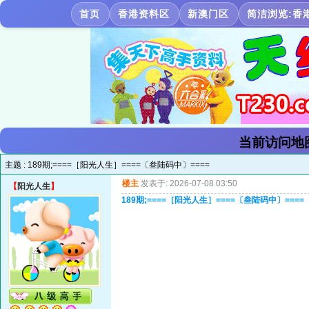
首页
香港资料区
新澳门区
简洁浏览:香
当前访问地
主题 :
189期;====［阳光人生］====〔叁陆码中〕====
楼主
发表于: 2026-07-08 03:50
【
阳光人生
】
189期;====［阳光人生］====〔叁陆码中〕====