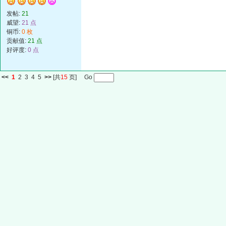
发帖:
21
威望:
21 点
铜币:
0 枚
贡献值:
21 点
好评度:
0 点
<<
1
2
3
4
5
>>
[共
15
页] Go