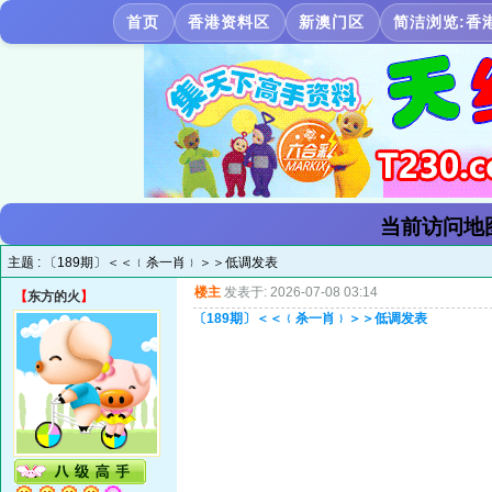
首页
香港资料区
新澳门区
简洁浏览:香
当前访问地
主题 :
〔189期〕＜＜﹛杀一肖﹜＞＞低调发表
楼主
发表于: 2026-07-08 03:14
【
东方的火
】
〔189期〕＜＜﹛杀一肖﹜＞＞低调发表