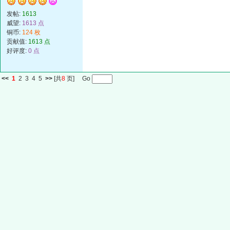
发帖:
1613
威望:
1613 点
铜币:
124 枚
贡献值:
1613 点
好评度:
0 点
<<
1
2
3
4
5
>>
[共
8
页] Go