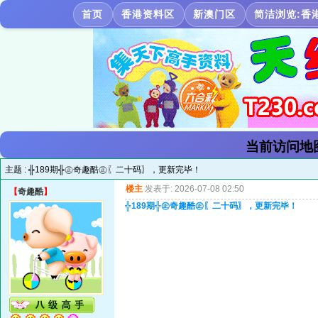
首页
香港资料区
新澳门区
简洁浏览:香
当前访问地
主题 :
╬189期╬㊣奇趣酷㊣〖二十码〗，更新完毕！
楼主
发表于: 2026-07-08 02:50
【
奇趣酷
】
╬189期╬㊣奇趣酷㊣〖二十码〗，更新完毕！