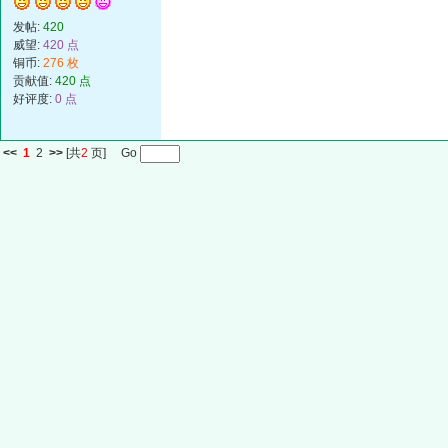
发帖:
420
威望:
420 点
铜币:
276 枚
贡献值:
420 点
好评度:
0 点
<<
1
2
>>
[共
2
页] Go