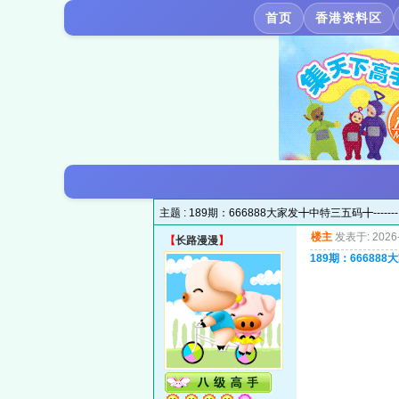
首页
香港资料区
主题 :
189期：666888大家发╋中特三五码╋-------
楼主
发表于: 2026-
【
长路漫漫
】
189期：666888