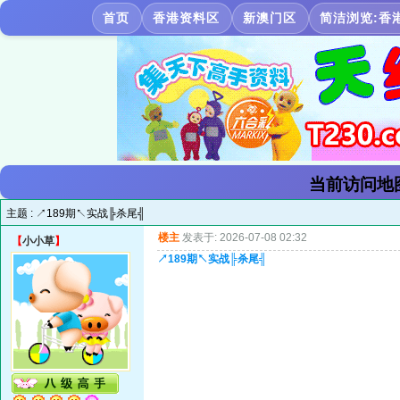
首页
香港资料区
新澳门区
简洁浏览:香
当前访问地
主题 :
↗189期↖实战╠杀尾╣
楼主
发表于: 2026-07-08 02:32
【
小小草
】
↗189期↖实战╠杀尾╣