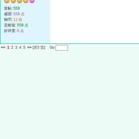
发帖:
558
威望:
558 点
铜币:
11 枚
贡献值:
558 点
好评度:
0 点
<<
1
2
3
4
5
>>
[共
5
页] Go