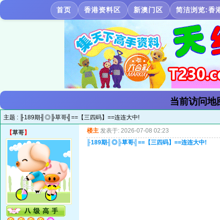
首页
香港资料区
新澳门区
简洁浏览:香
当前访问地
主题 :
╟189期╢◎╠草哥╣==【三四码】==连连大中!
楼主
发表于: 2026-07-08 02:23
【
草哥
】
╟189期╢◎╠草哥╣==【三四码】==连连大中!