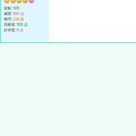
发帖:
505
威望:
505 点
铜币:
226 枚
贡献值:
505 点
好评度:
0 点