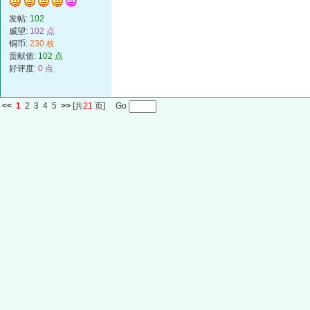
发帖:
102
威望:
102 点
铜币:
230 枚
贡献值:
102 点
好评度:
0 点
<<
1
2
3
4
5
>>
[共
21
页] Go