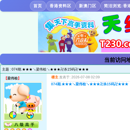
首页
香港资料区
新澳门区
简洁浏览:香
当前访问地
主题 :
074期.★★★↘梁伟桧↘★★★卍杀15码卍★★★
楼主
发表于: 2026-07-08 02:09
【
梁伟桧
】
074期.★★★↘梁伟桧↘★★★卍杀15码卍★★★