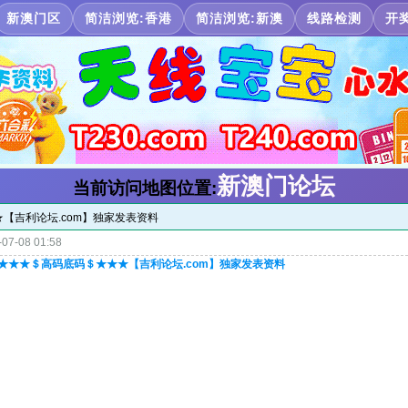
新澳门区
简洁浏览:香港
简洁浏览:新澳
线路检测
开
新澳门论坛
当前访问地图位置:
★【吉利论坛.com】独家发表资料
07-08 01:58
鸟★★★＄高码底码＄★★★【吉利论坛.com】独家发表资料