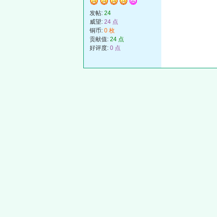
发帖:
24
威望:
24 点
铜币:
0 枚
贡献值:
24 点
好评度:
0 点