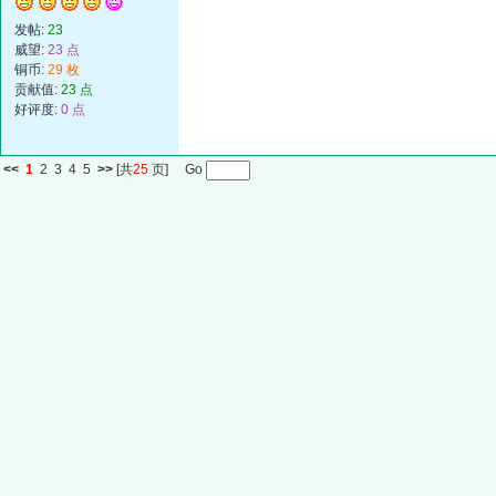
发帖:
23
威望:
23 点
铜币:
29 枚
贡献值:
23 点
好评度:
0 点
<<
1
2
3
4
5
>>
[共
25
页] Go