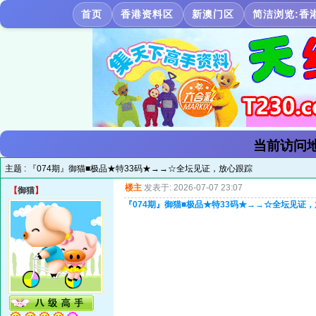
首页
香港资料区
新澳门区
简洁浏览:香
当前访问地
主题 :
『074期』御猫■极品★特33码★→→☆全坛见证，放心跟踪
楼主
发表于: 2026-07-07 23:07
【
御猫
】
『074期』御猫■极品★特33码★→→☆全坛见证