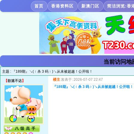
首页
香港资料区
新澳门区
简洁浏览:香
当前访问地
主题 :
『189期』↘(﹛杀 3 码﹜)↘从未被超越！公开啦！
楼主
发表于: 2026-07-07 22:47
【
欲速不达
】
『189期』↘(﹛杀 3 码﹜)↘从未被超越！公开啦！