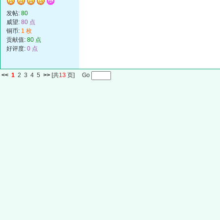
发帖:
80
威望:
80 点
铜币:
1 枚
贡献值:
80 点
好评度:
0 点
<<
1
2
3
4
5
>>
[共
13
页] Go