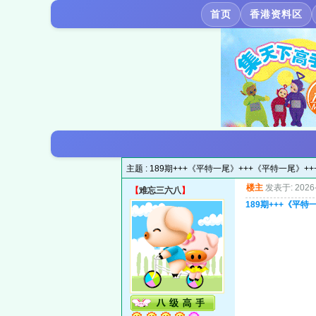
首页
香港资料区
主题 :
189期+++《平特一尾》+++《平特一尾》+
楼主
发表于: 2026-
【
难忘三六八
】
189期+++《平特