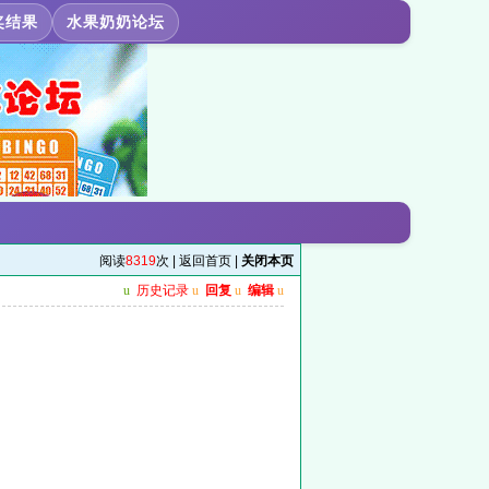
奖结果
水果奶奶论坛
阅读
8319
次 |
返回首页
|
关闭本页
u
历史记录
u
回复
u
编辑
u