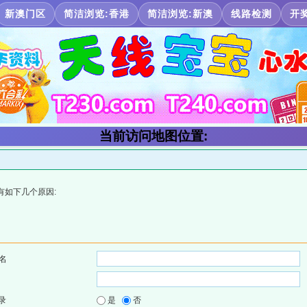
新澳门区
简洁浏览:香港
简洁浏览:新澳
线路检测
开
当前访问地图位置:
有如下几个原因:
名
录
是
否