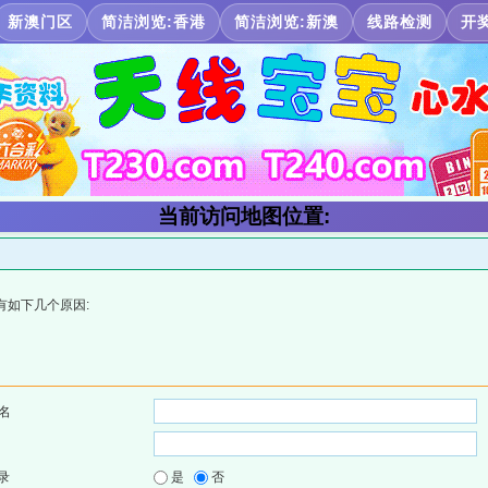
新澳门区
简洁浏览:香港
简洁浏览:新澳
线路检测
开
当前访问地图位置:
有如下几个原因:
名
录
是
否