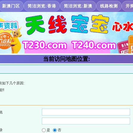
新澳门区
简洁浏览:香港
简洁浏览:新澳
线路检测
开
当前访问地图位置:
有如下几个原因:
!!
名
录
是
否